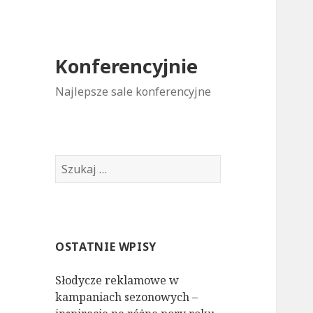
Konferencyjnie
Najlepsze sale konferencyjne
S
z
u
k
a
OSTATNIE WPISY
j
:
Słodycze reklamowe w
kampaniach sezonowych –