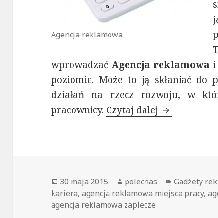
s
Agencja reklamowa
wprowadzać
Agencja reklamowa
i
poziomie. Może to ją skłaniać do 
działań na rzecz rozwoju, w kt
pracownicy.
Czytaj dalej
Agencja rek
Opublikowano
30 maja 2015
Autor
polecnas
Kategorie
Gadżety re
kariera
,
agencja reklamowa miejsca pracy
,
ag
agencja reklamowa zaplecze