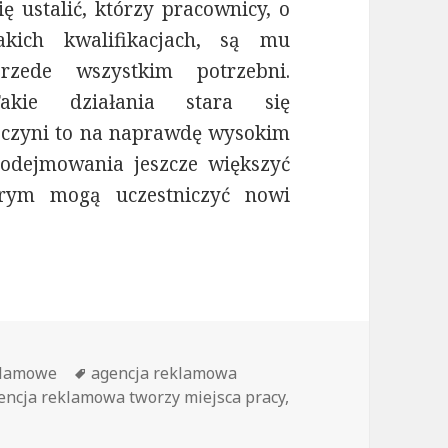
ię ustalić, którzy pracownicy, o
jakich kwalifikacjach, są mu
przede wszystkim potrzebni.
Takie działania stara się
 czyni to na naprawdę wysokim
podejmowania jeszcze większyć
órym mogą uczestniczyć nowi
lamowa tworzy miejsca pracy
klamowe
Tagi
agencja reklamowa
encja reklamowa tworzy miejsca pracy
,