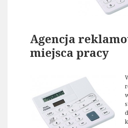
Agencja reklamo
miejsca pracy
r
s
k