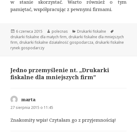
w stanie skorzystać. Warto również o tym
pamiętać, współpracując z pewnymi firmami.
Opublikowano
6 czerwca 2015
Autor
polecnas
Kategorie
Drukarki fiskalne
Tagi
drukarki fiskalne dla małych firm
,
drukarki fiskalne dla mniejszych
firm
,
drukarki fiskalne działalność gospodarcza
,
drukarki fiskalne
rynek gospodarczy
Jedno przemyślenie nt. „Drukarki
fiskalne dla mniejszych firm”
marta
pisze:
27 sierpnia 2015 o 11:45
Znakomity wpis! Czytałam go z przyjemnością!