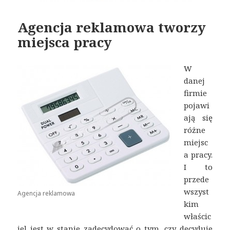
Agencja reklamowa tworzy
miejsca pracy
W
danej
firmie
pojawi
ają się
różne
miejsc
a pracy.
I to
przede
wszyst
Agencja reklamowa
kim
właścic
iel jest w stanie zadecydować o tym, czy decyduje