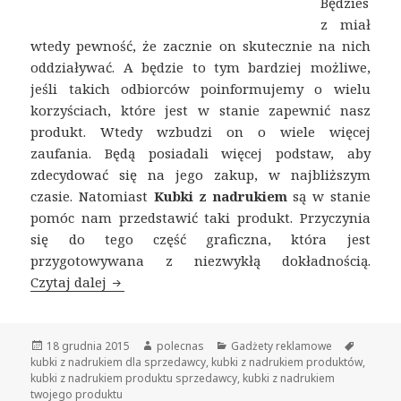
Będzies
z miał
wtedy pewność, że zacznie on skutecznie na nich
oddziaływać. A będzie to tym bardziej możliwe,
jeśli takich odbiorców poinformujemy o wielu
korzyściach, które jest w stanie zapewnić nasz
produkt. Wtedy wzbudzi on o wiele więcej
zaufania. Będą posiadali więcej podstaw, aby
zdecydować się na jego zakup, w najbliższym
czasie. Natomiast
Kubki z nadrukiem
są w stanie
pomóc nam przedstawić taki produkt. Przyczynia
się do tego część graficzna, która jest
przygotowywana z niezwykłą dokładnością.
Czytaj dalej
Kubki z nadrukiem Twojego produktu
Opublikowano
18 grudnia 2015
Autor
polecnas
Kategorie
Gadżety reklamowe
Tagi
kubki z nadrukiem dla sprzedawcy
,
kubki z nadrukiem produktów
,
kubki z nadrukiem produktu sprzedawcy
,
kubki z nadrukiem
twojego produktu