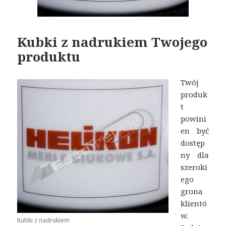
Kubki z nadrukiem Twojego
produktu
Twój
produk
t
powini
en być
dostęp
ny dla
szeroki
ego
grona
klientó
w.
Kubki z nadrukiem